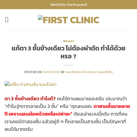
Skip
เฟิสท์คลินิค โดยจักษุแพทย์
to
content
ฟิลเลอร์
แก้ตา 3 ชั้นข้างเดียว ไม่ต้องผ่าตัด ทำได้ด้วย
หรอ ?
POSTED ON
04/30/2021
BY
นพ.ลัทธพล ม้าลายทอง (หมอเฟิสท์)
ตา 3 ชั้นข้างเดียว ทำไงดี?
คนไข้ถามผมมาเยอะครับ ประมาณว่า
“ทำไมจู่ๆตากลายเป็น 3 ชั้น” หรือ “คุณหมอคะ
ตาสามชั้นมาหลาย
ปี เพราะนอนน้อยด้วยหรือเปล่าคะ”
ต้องเล่าแบบนี้ครับ การที่คน
เราเคยมีตาสองชั้น แล้วอยู่ดี ๆ ก็หลายเป็นสามชั้น เป็นปัญหาที่
พบได้มากครับ