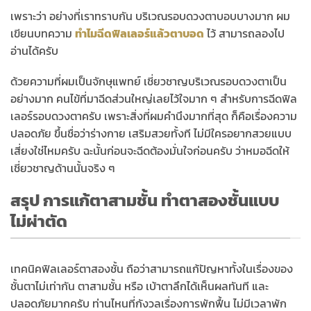
เพราะว่า อย่างที่เราทราบกัน บริเวณรอบดวงตาบอบบางมาก ผม
เขียนบทความ
ทำไมฉีดฟิลเลอร์แล้วตาบอด
ไว้ สามารถลองไป
อ่านได้ครับ
ด้วยความที่ผมเป็นจักษุแพทย์ เชี่ยวชาญบริเวณรอบดวงตาเป็น
อย่างมาก คนไข้ที่มาฉีดส่วนใหญ่เลยไว้ใจมาก ๆ สำหรับการฉีดฟิล
เลอร์รอบดวงตาครับ เพราะสิ่งที่ผมคำนึงมากที่สุด ก็คือเรื่องความ
ปลอดภัย ขึ้นชื่อว่าร่างกาย เสริมสวยทั้งที ไม่มีใครอยากสวยแบบ
เสี่ยงใช่ไหมครับ ฉะนั้นก่อนจะฉีดต้องมั่นใจก่อนครับ ว่าหมอฉีดให้
เชี่ยวชาญด้านนั้นจริง ๆ
สรุป การแก้ตาสามชั้น ทำตาสองชั้นแบบ
ไม่ผ่าตัด
เทคนิคฟิลเลอร์ตาสองชั้น ถือว่าสามารถแก้ปัญหาทั้งในเรื่องของ
ชั้นตาไม่เท่ากัน ตาสามชั้น หรือ เบ้าตาลึกได้เห็นผลทันที และ
ปลอดภัยมากครับ ท่านไหนที่กังวลเรื่องการพักฟื้น ไม่มีเวลาพัก