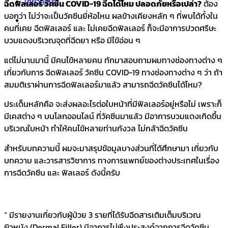
เกี่ยวกับเรา
ฉีดฟิลเลอร์ วัคซีน COVID-19 ฉีดได้ไหม ปลอดภัยหรือเปล่า?
ต้อง
บอกว่า ไม่ว่าจะเป็นวัคซีนยี่ห้อไหน ผลข้างเคียงหลัก ๆ ที่พบได้ทั้งใน
คนที่เคย ฉีดฟิลเลอร์ และ ไม่เคยฉีดฟิลเลอร์ ก็จะมีอาการปวดศรีษะ
บวมแดงบริเวณจุดที่ฉีดยา หรือ มีไข้อ่อน ๆ
แต่ไม่นานมานี้ มีคนไข้หลายคน ทักมาสอบถามผมทางช่องทางต่าง ๆ
เกี่ยวกับการ ฉีดฟิลเลอร์ วัคซีน COVID-19 ทางช่องทางต่าง ๆ ว่า ถ้า
สมมติเราผ่านการฉีดฟิลเลอร์มาแล้ว สามารถฉีดวัคซีนได้ไหม?
ประเด็นหลักคือ จะส่งผลอะไรต่อใบหน้าที่มีฟิลเลอร์อยู่หรือไม่ เพราะก็
มีเคสต่าง ๆ บนโลกออนไลน์ ที่วัคซีนมาแล้ว มีอาการบวมแดงเกิดขึ้น
บริเวณใบหน้า ทำให้คนไข้หลายท่านกังวล ไม่กล้าฉีดวัคซีน
สำหรับบทความนี้ ผมจะมาสรุปข้อมูลบางส่วนที่ได้ศึกษามา เกี่ยวกับ
บทความ และวารสารวิชาการ ทางการแพทย์ของต่างประเทศในเรื่อง
การฉีดวัคซีน และ ฟิลเลอร์ ดังนี้ครับ
“ มีรายงานเกี่ยวกับผู้ป่วย 3 รายที่ได้รับฉีดสารเติมเต็มบริเวณ
ผิวหนัง (Dermal Filler) มีอาการไม่พึงประสงค์จากการฉีดวัคซีน