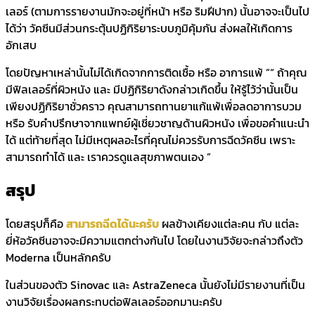
เลอร์ (ตามการรายงานมักจะอยู่ที่หน้า หรือ ริมฝีปาก) นั้นอาจจะเป็นไป
ได้ว่า วัคซีนมีส่วนกระตุ้นปฏิกิริยาระบบภูมิคุ้มกัน ส่งผลให้เกิดการ
อักเสบ
โดยปัญหาเหล่านั้นไม่ได้เกิดจากการติดเชื้อ หรือ อาการแพ้ ”
“ ถ้าคุณ
มีฟิลเลอร์ที่ผิวหนัง และ มีปฏิกิริยาดังกล่าวเกิดขึ้น ให้รู้ไว้ว่านั้นเป็น
เพียงปฏิกิริยาชั่วคราว คุณสามารถทานยาแก้แพ้เพื่อลดอาการบวม
หรือ รับคำปรึกษาจากแพทย์ผู้เชี่ยวชาญด้านผิวหนัง เพื่อขอคำแนะนำ
ได้ แต่ท้ายที่สุด ไม่มีเหตุผลอะไรที่คุณไม่ควรรับการฉีดวัคซีน เพราะ
สามารถทำได้ และ เราควรดูแลสุขภาพตนเอง ”
สรุป
โดยสรุปก็คือ
สามารถฉีดได้นะครับ
ผลข้างเคียงแต่ละคน กับ แต่ละ
ยี่ห้อวัคซีนอาจจะมีความแตกต่างกันไป โดยในงานวิจัยจะกล่าวถึงตัว
Moderna เป็นหลักครับ
ในส่วนของตัว Sinovac และ AstraZeneca นั้นยังไม่มีรายงานที่เป็น
งานวิจัยเรื่องผลกระทบต่อฟิลเลอร์ออกมานะครับ