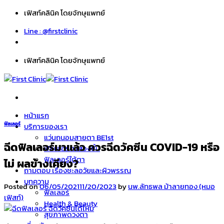
Skip
เฟิสท์คลินิค โดยจักษุแพทย์
to
Line : @firstclinic
content
เฟิสท์คลินิค โดยจักษุแพทย์
หน้าแรก
ฟิลเลอร์
บริการของเรา
แว่นถนอมสายตา BE1st
ฉีดฟิลเลอร์มาแล้ว ควรฉีดวัคซีน COVID-19 หรือ
ฟิลเลอร์ตาสองชั้น
ฟิลเลอร์ใต้ตา
ไม่ ผลข้างเคียง?
ถามตอบ เรื่องชะลอวัยและผิวพรรณ
บทความ
Posted on
06/05/2021
11/20/2023
by
นพ.ลัทธพล ม้าลายทอง (หมอ
ฟิลเลอร์
เฟิสท์)
Health & Beauty
สุขภาพดวงตา