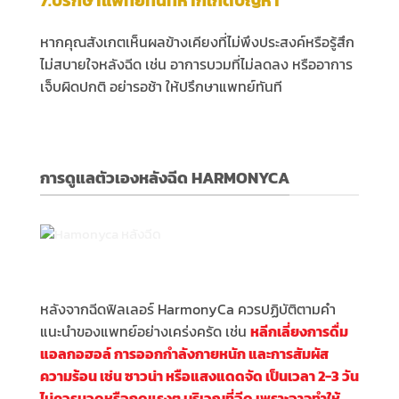
7.ปรึกษาแพทย์ทันทีหากเกิดปัญหา
หากคุณสังเกตเห็นผลข้างเคียงที่ไม่พึงประสงค์หรือรู้สึก
ไม่สบายใจหลังฉีด เช่น อาการบวมที่ไม่ลดลง หรืออาการ
เจ็บผิดปกติ อย่ารอช้า ให้ปรึกษาแพทย์ทันที
การดูแลตัวเองหลังฉีด HARMONYCA
หลังจากฉีดฟิลเลอร์ HarmonyCa ควรปฏิบัติตามคำ
แนะนำของแพทย์อย่างเคร่งครัด เช่น
หลีกเลี่ยงการดื่ม
แอลกอฮอล์ การออกกำลังกายหนั
ก
และการสัมผัส
ความร้อน เช่น ซาวน่า หรือแสงแดดจัด เป็นเวลา 2-3 วัน
ไม่ควรนวดหรือกดแรงๆ บริเวณที่ฉีด เพราะอาจทำให้