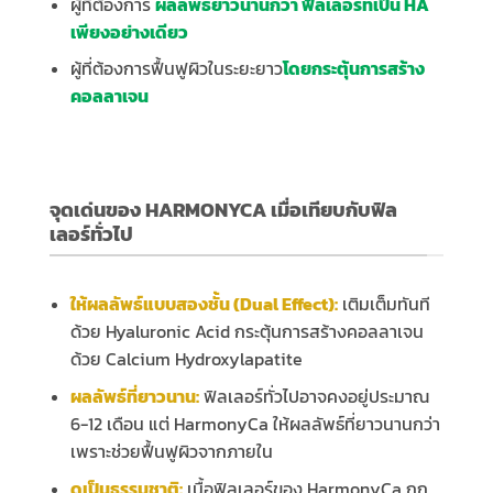
ผู้ที่ต้องการ
ผลลัพธ์ยาวนานกว่า ฟิลเลอร์ที่เป็น HA
เพียงอย่างเดียว
ผู้ที่ต้องการฟื้นฟูผิวในระยะยาว
โดยกระตุ้นการสร้าง
คอลลาเจน
จุดเด่นของ HARMONYCA เมื่อเทียบกับฟิล
เลอร์ทั่วไป
ให้ผลลัพธ์แบบสองชั้น (
Dual Effect):
เติมเต็มทันที
ด้วย Hyaluronic Acid กระตุ้นการสร้างคอลลาเจน
ด้วย Calcium Hydroxylapatite
ผลลัพธ์ที่ยาวนาน:
ฟิลเลอร์ทั่วไปอาจคงอยู่ประมาณ
6-12 เดือน แต่ HarmonyCa ให้ผลลัพธ์ที่ยาวนานกว่า
เพราะช่วยฟื้นฟูผิวจากภายใน
ดูเป็นธรรมชาติ:
เนื้อฟิลเลอร์ของ HarmonyCa ถูก