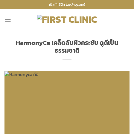
Skip
เฟิสท์คลินิค โดยจักษุแพทย์
to
content
HarmonyCa เคล็ดลับผิวกระชับ ดูดีเป็น
ธรรมชาติ