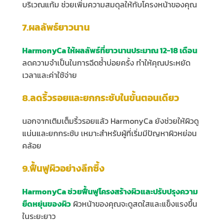
บริเวณแก้ม ช่วยเพิ่มความสมดุลให้กับโครงหน้าของคุณ
7.ผลลัพธ์ยาวนาน
HarmonyCa ให้ผลลัพธ์ที่ยาวนานประมาณ 12-18 เดือน
ลดความจำเป็นในการฉีดซ้ำบ่อยครั้ง ทำให้คุณประหยัด
เวลาและค่าใช้จ่าย
8.ลดริ้วรอยและยกกระชับในขั้นตอนเดียว
นอกจากเติมเต็มริ้วรอยแล้ว HarmonyCa ยังช่วยให้ผิวดู
แน่นและยกกระชับ เหมาะสำหรับผู้ที่เริ่มมีปัญหาผิวหย่อน
คล้อย
9.ฟื้นฟูผิวอย่างลึกซึ้ง
HarmonyCa ช่วยฟื้นฟูโครงสร้างผิวและปรับปรุงความ
ยืดหยุ่นของผิว
ผิวหน้าของคุณจะดูสดใสและแข็งแรงขึ้น
ในระยะยาว